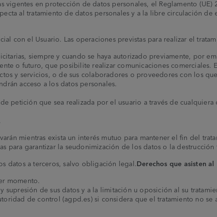
s vigentes en protección de datos personales, el Reglamento (UE) 
pecta al tratamiento de datos personales y a la libre circulación de es
ial con el Usuario. Las operaciones previstas para realizar el tratam
citarias, siempre y cuando se haya autorizado previamente, por em
sente o futuro, que posibilite realizar comunicaciones comerciales. 
os y servicios, o de sus colaboradores o proveedores con los que
ndrán acceso a los datos personales.
 de petición que sea realizada por el usuario a través de cualquier
.
rvarán mientras exista un interés mutuo para mantener el fin del trat
 para garantizar la seudonimización de los datos o la destrucción 
s datos a terceros, salvo obligación legal.
Derechos que asisten al
ier momento.
y supresión de sus datos y a la limitación u oposición al su tratamie
oridad de control (agpd.es) si considera que el tratamiento no se a