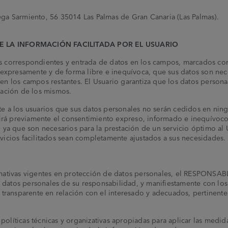
a Sarmiento, 56 35014 Las Palmas de Gran Canaria (Las Palmas).
E LA INFORMACIÓN FACILITADA POR EL USUARIO
as correspondientes y entrada de datos en los campos, marcados con 
expresamente y de forma libre e inequívoca, que sus datos son nece
s en los campos restantes. El Usuario garantiza que los datos perso
ación de los mismos.
a los usuarios que sus datos personales no serán cedidos en ningú
irá previamente el consentimiento expreso, informado e inequívoco 
s, ya que son necesarios para la prestación de un servicio óptimo al
rvicios facilitados sean completamente ajustados a sus necesidades.
ativas vigentes en protección de datos personales, el RESPONSABL
 datos personales de su responsabilidad, y manifiestamente con los 
 y transparente en relación con el interesado y adecuados, pertinente
líticas técnicas y organizativas apropiadas para aplicar las medi