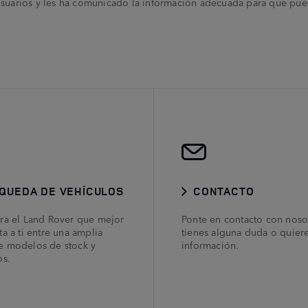
 Usuarios y les ha comunicado la información adecuada para que pue
QUEDA DE VEHÍCULOS
CONTACTO
ra el Land Rover que mejor
Ponte en contacto con nosot
a a ti entre una amplia
tienes alguna duda o quier
 modelos de stock y
información.
os.