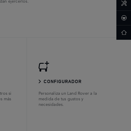
dan ejercerlos.
CONFIGURADOR
ros si
Personaliza un Land Rover a la
es más
medida de tus gustos y
necesidades.