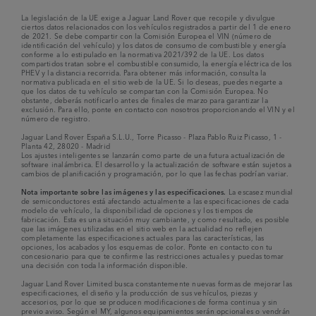
La legislación de la UE exige a Jaguar Land Rover que recopile y divulgue
ciertos datos relacionados con los vehículos registrados a partir del 1 de enero
de 2021. Se debe compartir con la Comisión Europea el VIN (número de
identificación del vehículo) y los datos de consumo de combustible y energía
conforme a lo estipulado en la normativa 2021/392 de la UE. Los datos
compartidos tratan sobre el combustible consumido, la energía eléctrica de los
PHEV y la distancia recorrida. Para obtener más información, consulta la
normativa publicada en el sitio web de la UE. Si lo deseas, puedes negarte a
que los datos de tu vehículo se compartan con la Comisión Europea. No
obstante, deberás notificarlo antes de finales de marzo para garantizar la
exclusión. Para ello, ponte en contacto con nosotros proporcionando el VIN y el
número de registro.
Jaguar Land Rover España S.L.U., Torre Picasso - Plaza Pablo Ruiz Picasso, 1 -
Planta 42, 28020 - Madrid
Los ajustes inteligentes se lanzarán como parte de una futura actualización de
software inalámbrica. El desarrollo y la actualización de software están sujetos a
cambios de planificación y programación, por lo que las fechas podrían variar.
Nota importante sobre las imágenes y las especificaciones.
La escasez mundial
de semiconductores está afectando actualmente a las especificaciones de cada
modelo de vehículo, la disponibilidad de opciones y los tiempos de
fabricación. Esta es una situación muy cambiante, y como resultado, es posible
que las imágenes utilizadas en el sitio web en la actualidad no reflejen
completamente las especificaciones actuales para las características, las
opciones, los acabados y los esquemas de color. Ponte en contacto con tu
concesionario para que te confirme las restricciones actuales y puedas tomar
una decisión con toda la información disponible.
Jaguar Land Rover Limited busca constantemente nuevas formas de mejorar las
especificaciones, el diseño y la producción de sus vehículos, piezas y
accesorios, por lo que se producen modificaciones de forma continua y sin
previo aviso. Según el MY, algunos equipamientos serán opcionales o vendrán